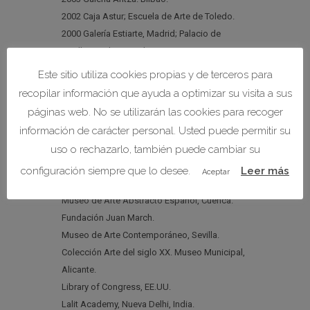
2002 Caja Astur; Escuela de Arte de Toledo.
2000 Galería Estiarte, Madrid; Palacio de
Revillagigedo. Caja de Asturias.
Este sitio utiliza cookies propias y de terceros para
Museos y Colecciones
recopilar información que ayuda a optimizar su visita a sus
(selección)
páginas web. No se utilizarán las cookies para recoger
información de carácter personal. Usted puede permitir su
Museo Español de Arte Contemporáneo,
uso o rechazarlo, también puede cambiar su
Madrid.
configuración siempre que lo desee.
Leer más
Aceptar
Museo de Arte Contemporáneo, Villafamés.
Museo de Arte Abstracto Español, Cuenca.
Fundación Juan March.
Museo de Arte Contemporáneo, Sevilla.
Colección Arte del siglo XX. Museo Municipal,
Alicante.
Library of Congress, EE.UU.
Lalit Academy, Nueva Delhi, India.