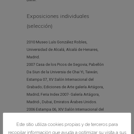
Exposiciones individuales
(selección)
2010 Museo Luís González Robles,
Universidad de Alcalá, Alcalá de Henares,
Madrid.
2007 Casa de los Picos de Segovia; Pabellón
Da Siun de la Universia de Chai Yi, Taiwán;
Estampa 07, XV Salón Internacional del
Grabado; Ediciones de Arte galería Artágora,
Madrid; Feria Index 2007- Galería Artágora,
Madrid-, Dubai, Emiratos Árabes Unidos.
2006 Estampa 06, XIV Salón Internacional del
Grabado- Galería Artagora-, Madrid.
Este sitio utiliza cookies propias y de terceros para
2002 Galería Caja Duero, Salamanca.
2001 Galería Artelancia, León.
recopilar información que ayuda a optimizar su visita a sus