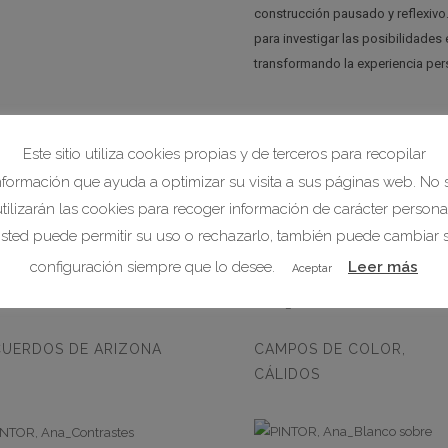
construcción pausado y reflexivo
para investigar las posibilidades e
transformando la experiencia pers
CV
Este sitio utiliza cookies propias y de terceros para recopilar
nformación que ayuda a optimizar su visita a sus páginas web. No 
utilizarán las cookies para recoger información de carácter personal
sted puede permitir su uso o rechazarlo, también puede cambiar 
configuración siempre que lo desee.
Leer más
Aceptar
UERDOS DE ARIZONA
CAMPOS DE COLOR,
CÁLIDOS