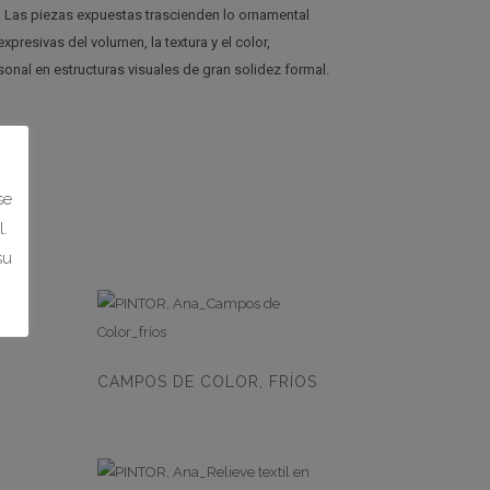
. Las piezas expuestas trascienden lo ornamental
xpresivas del volumen, la textura y el color,
onal en estructuras visuales de gran solidez formal.
se
.
su
CAMPOS DE COLOR, FRÍOS