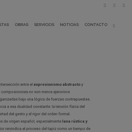
STAS
OBRAS
SERVICIOS
NOTICIAS
CONTACTO
 intersección entre el
expresionismo abstracto
y
s composiciones no son meros ejercicios
rganizadas bajo una lógica de fuerzas contrapuestas.
ncia a esa dualidad constante: la tensión física del
ibertad del gesto y el rigor del orden formal.
les de origen español, especialmente
lana rústica y
ntor reivindica el proceso del tapiz como un tiempo de