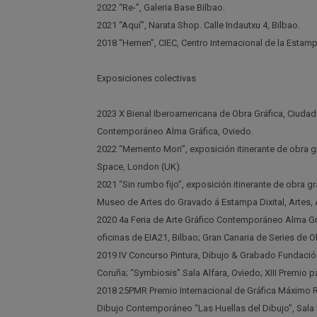
2022 “Re-”, Galeria Base Bilbao.
2021 “Aquí”, Narata Shop. Calle Indautxu 4, Bilbao.
2018 “Hemen”, CIEC, Centro Internacional de la Esta
Exposiciones colectivas
2023 X Bienal Iberoamericana de Obra Gráfica, Ciudad 
Contemporáneo Alma Gráfica, Oviedo.
2022 “Memento Mori”, exposición itinerante de obra grá
Space, London (UK).
2021 “Sin rumbo fijo”, exposición itinerante de obra 
Museo de Artes do Gravado á Estampa Dixital, Artes, 
2020 4a Feria de Arte Gráfico Contemporáneo Alma Grá
oficinas de EIA21, Bilbao; Gran Canaria de Series de O
2019 IV Concurso Pintura, Dibujo & Grabado Fundació P
Coruña; “Symbiosis” Sala Alfara, Oviedo; XIII Premio 
2018 25PMR Premio Internacional de Gráfica Máximo Ra
Dibujo Contemporáneo “Las Huellas del Dibujo”, Sala M