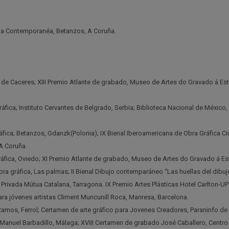
mpa Contemporanéa, Betanzos, A Coruña.
de Caceres; XIII Premio Atlante de grabado, Museo de Artes do Gravado á Esta
fica; Instituto Cervantes de Belgrado, Serbia; Biblioteca Nacional de México, 
gráfica; Betanzos, Gdanzk(Polonia); IX Bienal Iberoamericana de Obra Gráfica C
A Coruña.
fica, Oviedo; XI Premio Atlante de grabado, Museo de Artes do Gravado á Estam
bra gráfica, Las palmas; II Bienal Dibujo contemparáneo “Las huellas del dibuj
rivada Mútua Catalana, Tarragona. IX Premio Artes Plásticas Hotel Carlton-UP
para jóvenes artistas Climent Muncunill Roca, Manresa, Barcelona.
mos, Ferrol; Certamen de arte gráfico para Jovenes Creadores, Paraninfo de la
anuel Barbadillo, Málaga; XVIII Certamen de grabado José Caballero, Centro c