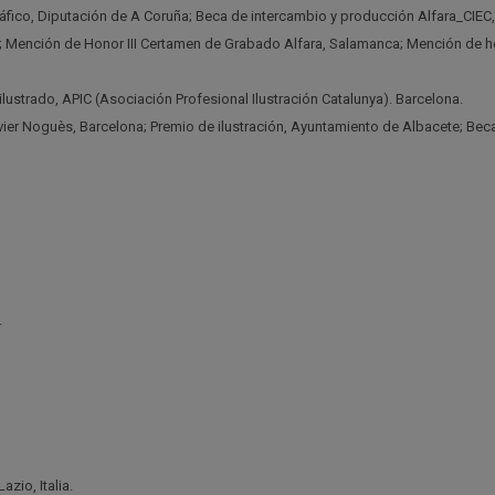
áfico, Diputación de A Coruña; Beca de intercambio y producción Alfara_CIEC
; Mención de Honor III Certamen de Grabado Alfara, Salamanca; Mención de ho
ustrado, APIC (Asociación Profesional Ilustración Catalunya). Barcelona.
ier Noguès, Barcelona; Premio de ilustración, Ayuntamiento de Albacete; Bec
.
zio, Italia.