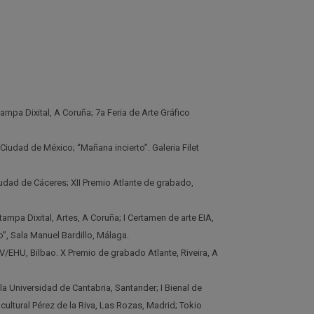
mpa Dixital, A Coruña; 7a Feria de Arte Gráfico
Ciudad de México; “Mañana incierto”. Galeria Filet
iudad de Cáceres; XII Premio Atlante de grabado,
pa Dixital, Artes, A Coruña; I Certamen de arte EIA,
o”, Sala Manuel Bardillo, Málaga.
V/EHU, Bilbao. X Premio de grabado Atlante, Riveira, A
 Universidad de Cantabria, Santander; I Bienal de
ultural Pérez de la Riva, Las Rozas, Madrid; Tokio