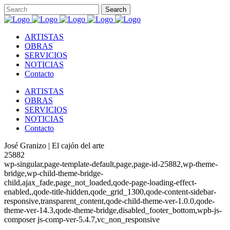
ARTISTAS
OBRAS
SERVICIOS
NOTICIAS
Contacto
ARTISTAS
OBRAS
SERVICIOS
NOTICIAS
Contacto
José Granizo | El cajón del arte
25882
wp-singular,page-template-default,page,page-id-25882,wp-theme-
bridge,wp-child-theme-bridge-
child,ajax_fade,page_not_loaded,qode-page-loading-effect-
enabled,,qode-title-hidden,qode_grid_1300,qode-content-sidebar-
responsive,transparent_content,qode-child-theme-ver-1.0.0,qode-
theme-ver-14.3,qode-theme-bridge,disabled_footer_bottom,wpb-js-
composer js-comp-ver-5.4.7,vc_non_responsive