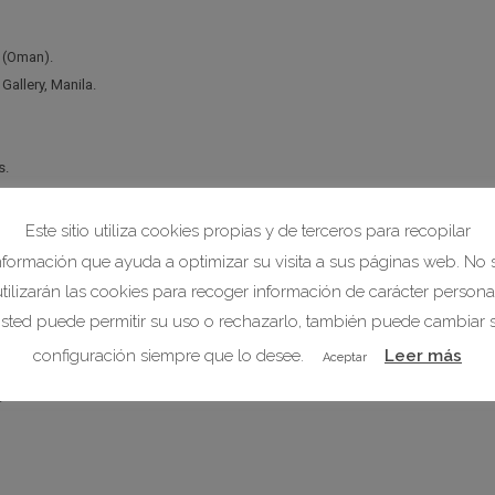
t (Oman).
allery, Manila.
s.
Este sitio utiliza cookies propias y de terceros para recopilar
nformación que ayuda a optimizar su visita a sus páginas web. No 
rís Fair Abu Dhabi.
utilizarán las cookies para recoger información de carácter personal
e Mallorca.
sted puede permitir su uso o rechazarlo, también puede cambiar 
 Aznar, Zaragoza.
configuración siempre que lo desee.
Leer más
Aceptar
.