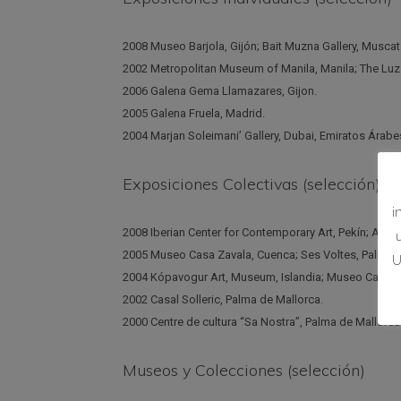
2008 Museo Barjola, Gijón; Bait Muzna Gallery, Musca
2002 Metropolitan Museum of Manila, Manila; The Luz G
2006 Galena Gema Llamazares, Gijon.
2005 Galena Fruela, Madrid.
2004 Marjan Soleimani’ Gallery, Dubai, Emiratos Árabe
Exposiciones Colectivas (selección)
i
2008 Iberian Center for Contemporary Art, Pekín; Art Pa
2005 Museo Casa Zavala, Cuenca; Ses Voltes, Palma d
U
2004 Kópavogur Art, Museum, Islandia; Museo Camón
2002 Casal Solleric, Palma de Mallorca.
2000 Centre de cultura “Sa Nostra”, Palma de Mallorca
Museos y Colecciones (selección)