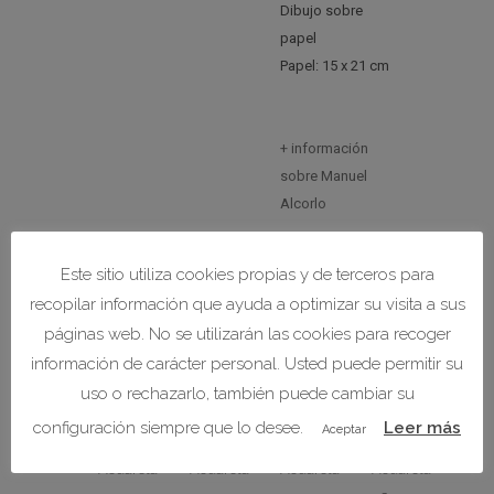
Dibujo sobre
papel
Papel: 15 x 21 cm
+ información
sobre Manuel
Alcorlo
Este sitio utiliza cookies propias y de terceros para
recopilar información que ayuda a optimizar su visita a sus
páginas web. No se utilizarán las cookies para recoger
PRODUCTOS RELACIONADOS
información de carácter personal. Usted puede permitir su
uso o rechazarlo, también puede cambiar su
configuración siempre que lo desee.
Leer más
Aceptar