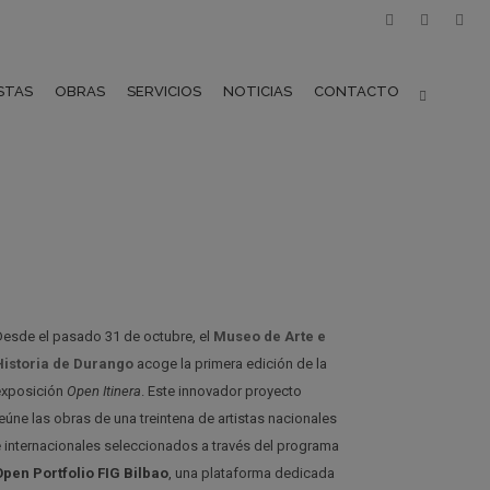
STAS
OBRAS
SERVICIOS
NOTICIAS
CONTACTO
Desde el pasado 31 de octubre, el
Museo de Arte e
Historia de Durango
acoge la primera edición de la
exposición
Open Itinera
. Este innovador proyecto
reúne las obras de una treintena de artistas nacionales
e internacionales seleccionados a través del programa
Open Portfolio FIG Bilbao
, una plataforma dedicada