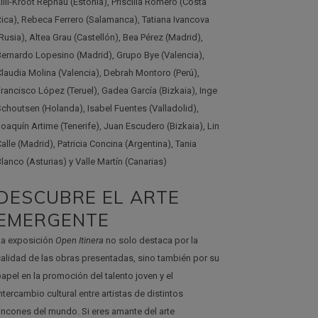
illi-Kroot Repnau (Estonia), Priscilla Romero (Costa
Rica), Rebeca Ferrero (Salamanca), Tatiana Ivancova
Rusia), Altea Grau (Castellón), Bea Pérez (Madrid),
Bernardo Lopesino (Madrid), Grupo Bye (Valencia),
Claudia Molina (Valencia), Debrah Montoro (Perú),
Francisco López (Teruel), Gadea García (Bizkaia), Inge
Schoutsen (Holanda), Isabel Fuentes (Valladolid),
Joaquín Artime (Tenerife), Juan Escudero (Bizkaia), Lin
alle (Madrid), Patricia Concina (Argentina), Tania
lanco (Asturias) y Valle Martín (Canarias)
DESCUBRE EL ARTE
EMERGENTE
La exposición
Open Itinera
no solo destaca por la
calidad de las obras presentadas, sino también por su
papel en la promoción del talento joven y el
ntercambio cultural entre artistas de distintos
rincones del mundo. Si eres amante del arte