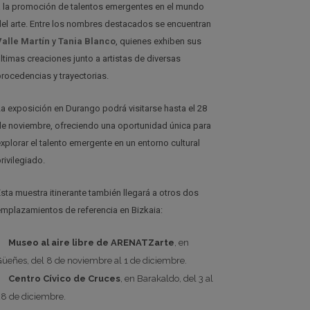
a la promoción de talentos emergentes en el mundo
del arte. Entre los nombres destacados se encuentran
Valle Martín
y
Tania Blanco
, quienes exhiben sus
últimas creaciones junto a artistas de diversas
procedencias y trayectorias.
La exposición en Durango podrá visitarse hasta el 28
de noviembre, ofreciendo una oportunidad única para
explorar el talento emergente en un entorno cultural
rivilegiado.
Esta muestra itinerante también llegará a otros dos
emplazamientos de referencia en Bizkaia:
Museo al aire libre de ARENATZarte
, en
Güeñes, del 8 de noviembre al 1 de diciembre.
Centro Cívico de Cruces
, en Barakaldo, del 3 al
28 de diciembre.