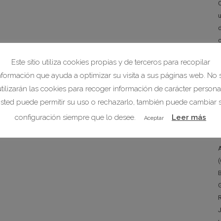
d
Este sitio utiliza cookies propias y de terceros para recopilar
nformación que ayuda a optimizar su visita a sus páginas web. No 
utilizarán las cookies para recoger información de carácter personal
e
sted puede permitir su uso o rechazarlo, también puede cambiar 
configuración siempre que lo desee.
Leer más
Aceptar
B
G