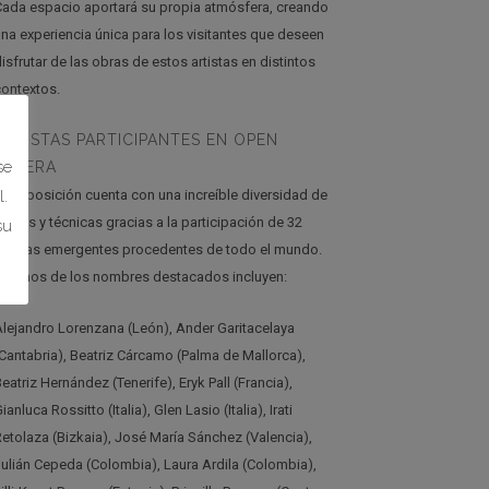
Cada espacio aportará su propia atmósfera, creando
una experiencia única para los visitantes que deseen
isfrutar de las obras de estos artistas en distintos
contextos.
ARTISTAS PARTICIPANTES EN OPEN
se
ITINERA
La exposición cuenta con una increíble diversidad de
.
stilos y técnicas gracias a la participación de 32
su
artistas emergentes procedentes de todo el mundo.
Algunos de los nombres destacados incluyen:
Alejandro Lorenzana (León), Ander Garitacelaya
(Cantabria), Beatriz Cárcamo (Palma de Mallorca),
eatriz Hernández (Tenerife), Eryk Pall (Francia),
ianluca Rossitto (Italia), Glen Lasio (Italia), Irati
Retolaza (Bizkaia), José María Sánchez (Valencia),
Julián Cepeda (Colombia), Laura Ardila (Colombia),