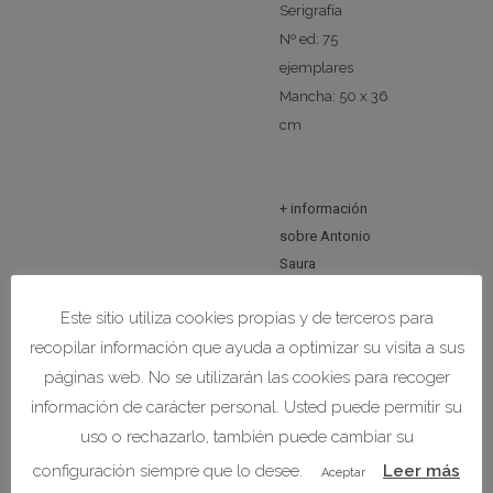
Serigrafía
Nº ed: 75
ejemplares
Mancha: 50 x 36
cm
+ información
sobre Antonio
Saura
Este sitio utiliza cookies propias y de terceros para
recopilar información que ayuda a optimizar su visita a sus
páginas web. No se utilizarán las cookies para recoger
PRODUCTOS RELACIONADOS
información de carácter personal. Usted puede permitir su
uso o rechazarlo, también puede cambiar su
configuración siempre que lo desee.
Leer más
Aceptar