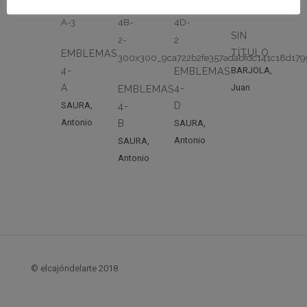
SIN
TÍTULO
EMBLEMAS
4-
BARJOLA,
EMBLEMAS
A
Juan
4-
EMBLEMAS
SAURA,
D
4-
Antonio
B
SAURA,
Antonio
SAURA,
Antonio
© elcajóndelarte 2018